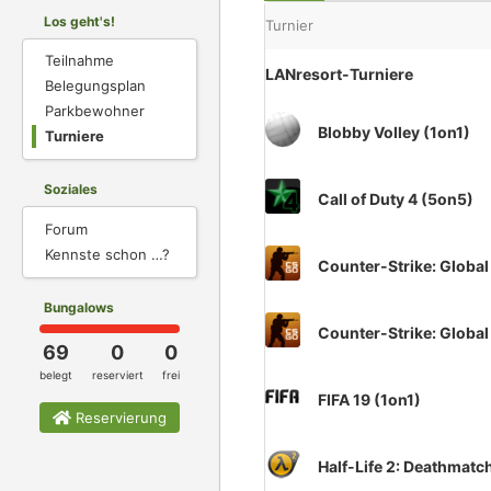
Los geht's!
Turnier
Teilnahme
LANresort-Turniere
Belegungsplan
Parkbewohner
Blobby Volley (1on1)
Turniere
Soziales
Call of Duty 4 (5on5)
Forum
Kennste schon …?
Counter-Strike: Global
Bungalows
Counter-Strike: Global
69
0
0
belegt
reserviert
frei
FIFA 19 (1on1)
Reservierung
Half-Life 2: Deathmatc