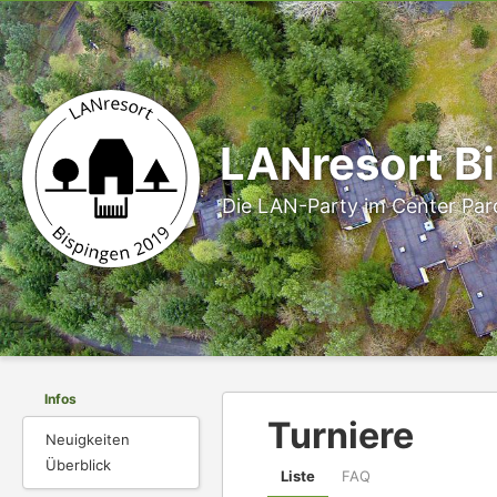
LANresort B
Die LAN-Party im Center Parcs
Infos
Turniere
Neuigkeiten
Überblick
Liste
FAQ